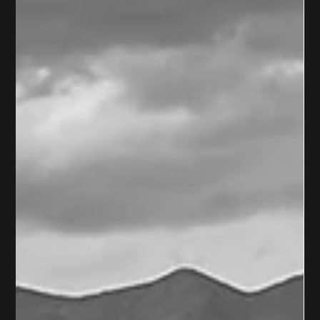
konsequenter Achtsamkeit im Umgang mit uns selbst
und unserem Umfeld. Erfüllung entsteht in der
Achtsamen Fitness , wenn Sinn , Streben , Vermächtnis
und Achtsamkeit zusammenkommen. Sinn – Das Wofür
Erfüllung beginnt mit der Frage nach dem Warum. Wofür
leben und handel