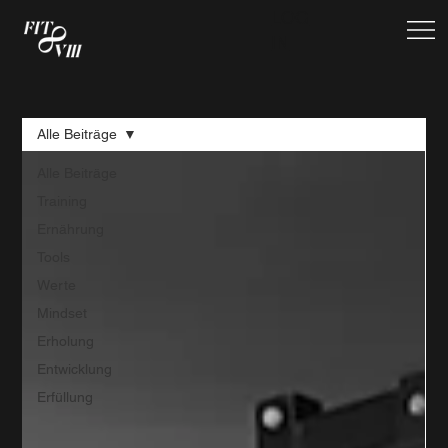
LOG
IN
Alle Beiträge
Alle Beiträge
Training
Ernährung
Tools
Werte
Mindset
Erholung
Entwicklung
Erfüllung