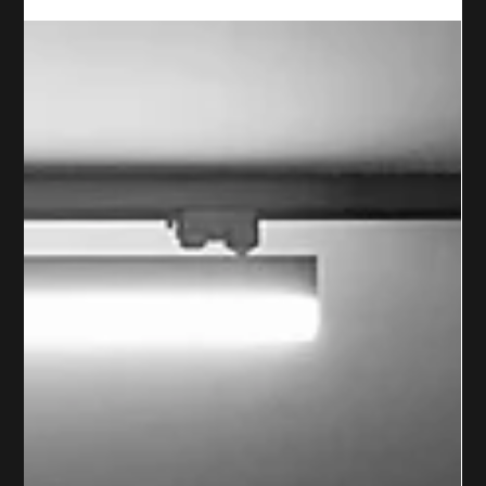
Achtsame Longevity
Longevity bedeutet nicht nur lange zu leben, sondern
möglichst lange gesund zu bleiben. Erfahre, warum
Fitness, Ernährung, Schlaf und Beständigkeit
entscheidend für eine lange Healthspan sind.