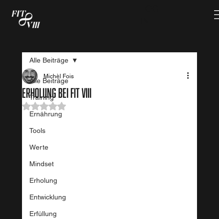
LOG
IN
Alle Beiträge
Michèl Fois
Alle Beiträge
Erholung bei FIT VIII
Training
Mit NaN von 5 Sternen bewertet.
Ernährung
Tools
Werte
Mindset
Erholung
Entwicklung
Erfüllung