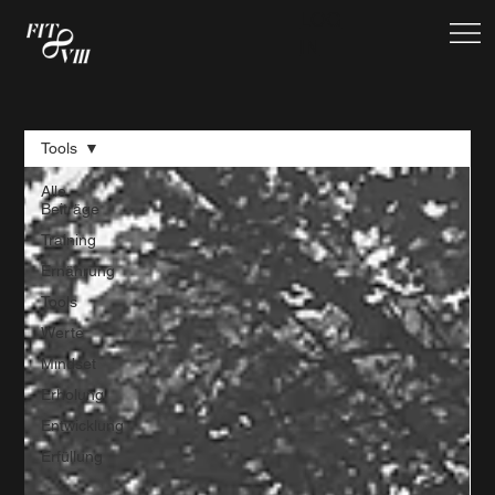
LOG
IN
Tools
Alle
Beiträge
Training
Ernährung
Tools
Werte
Mindset
Erholung
Entwicklung
Erfüllung