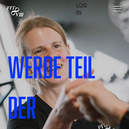
LOG
IN
Werde Teil
der