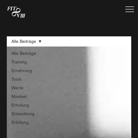
LOG
IN
Alle Beiträge
Alle Beiträge
Training
Ernährung
Tools
Werte
Mindset
Erholung
Entwicklung
Erfüllung