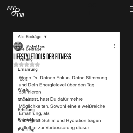
LOG
IN
Alle Beiträge
Michèl Fois
Alle Beiträge
lifestyletools der fitness
Training
Mit NaN von 5 Sternen bewertet.
Ernährung
Wenn Du Deinen Fokus, Deine Stimmung 
Tools
und Dein Energielevel über den Tag 
Werte
optimieren 
möchtest, hast Du dafür mehre 
Mindset
Möglichkeiten. Sowohl eine eiweißreiche 
Erholung
Ernährung, als 
Entwicklung
auch guter Schlaf und Hydration tragen 
mittelbar zur Verbesserung dieser 
Erfüllung