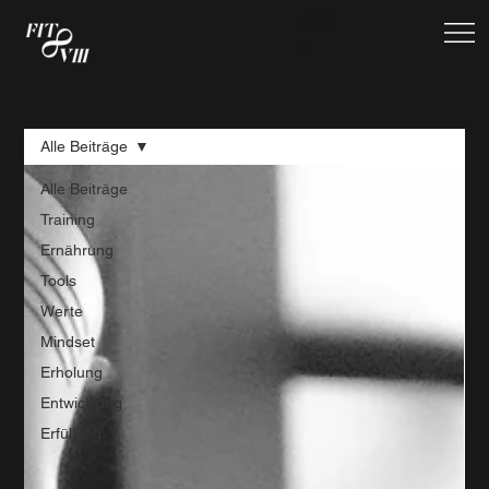
LOG
IN
Alle Beiträge
Alle Beiträge
Training
Ernährung
Tools
Werte
Mindset
Erholung
Entwicklung
Erfüllung