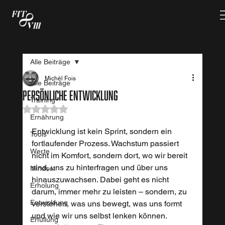
LOG
IN
Alle Beiträge
Michèl Fois
Alle Beiträge
Persönliche Entwicklung
Training
Mit NaN von 5 Sternen bewertet.
Ernährung
Entwicklung ist kein Sprint, sondern ein 
Tools
fortlaufender Prozess. Wachstum passiert 
Werte
nicht im Komfort, sondern dort, wo wir bereit 
sind, uns zu hinterfragen und über uns 
Mindset
hinauszuwachsen. Dabei geht es nicht 
Erholung
darum, immer mehr zu leisten – sondern, zu 
Entwicklung
verstehen, was uns bewegt, was uns formt 
und wie wir uns selbst lenken können. 
Erfüllung